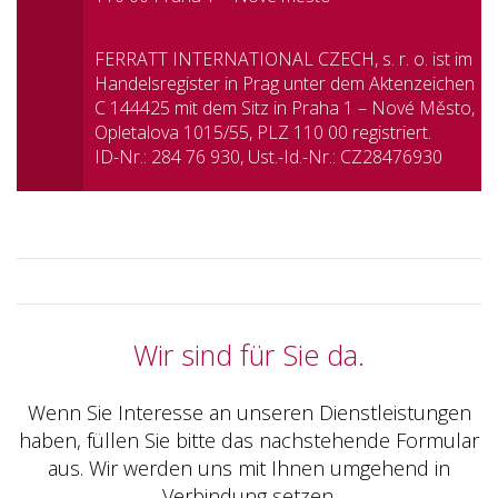
FERRATT INTERNATIONAL CZECH, s. r. o. ist im
Handelsregister in Prag unter dem Aktenzeichen
C 144425 mit dem Sitz in Praha 1 – Nové Město,
Opletalova 1015/55, PLZ 110 00 registriert.
ID-Nr.: 284 76 930, Ust.-Id.-Nr.: CZ28476930
Wir sind für Sie da.
Wenn Sie Interesse an unseren Dienstleistungen
haben, füllen Sie bitte das nachstehende Formular
aus. Wir werden uns mit Ihnen umgehend in
Verbindung setzen.