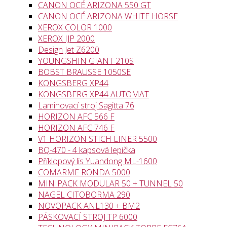
CANON OCÉ ARIZONA 550 GT
CANON OCÉ ARIZONA WHITE HORSE
XEROX COLOR 1000
XEROX IJP 2000
Design Jet Z6200
YOUNGSHIN GIANT 210S
BOBST BRAUSSE 1050SE
KONGSBERG XP44
KONGSBERG XP44 AUTOMAT
Laminovací stroj Sagitta 76
HORIZON AFC 566 F
HORIZON AFC 746 F
V1 HORIZON STICH LINER 5500
BQ-470 - 4 kapsová lepička
Příklopový lis Yuandong ML-1600
COMARME RONDA 5000
MINIPACK MODULAR 50 + TUNNEL 50
NAGEL CITOBORMA 290
NOVOPACK ANL130 + BM2
PÁSKOVACÍ STROJ TP 6000