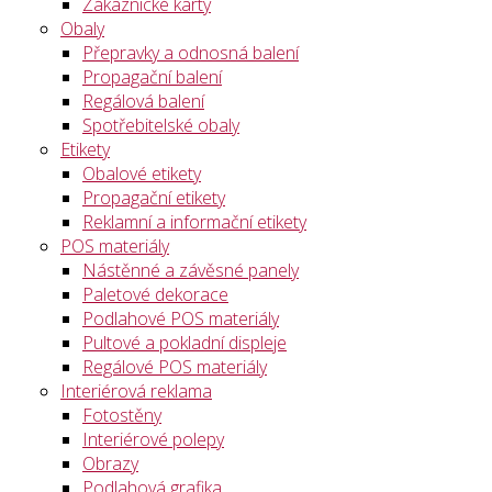
Zákaznické karty
Obaly
Přepravky a odnosná balení
Propagační balení
Regálová balení
Spotřebitelské obaly
Etikety
Obalové etikety
Propagační etikety
Reklamní a informační etikety
POS materiály
Nástěnné a závěsné panely
Paletové dekorace
Podlahové POS materiály
Pultové a pokladní displeje
Regálové POS materiály
Interiérová reklama
Fotostěny
Interiérové polepy
Obrazy
Podlahová grafika