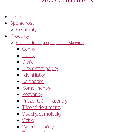
Úvod
Společnost
Certifikáty
Produkty
Obchodní a propagační tiskoviny
Ceníky
Desky
Diáře
Hlavičkové papíry
Jídelní lístky
Kalendáře
Komplimentky
Pozvánky
Prezentační materiály
Tištěné dokumenty
Visačky, samolepky
Vizitky
Výherní kupóny