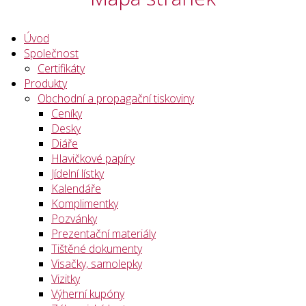
Úvod
Společnost
Certifikáty
Produkty
Obchodní a propagační tiskoviny
Ceníky
Desky
Diáře
Hlavičkové papíry
Jídelní lístky
Kalendáře
Komplimentky
Pozvánky
Prezentační materiály
Tištěné dokumenty
Visačky, samolepky
Vizitky
Výherní kupóny