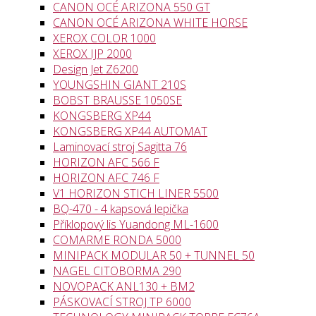
CANON OCÉ ARIZONA 550 GT
CANON OCÉ ARIZONA WHITE HORSE
XEROX COLOR 1000
XEROX IJP 2000
Design Jet Z6200
YOUNGSHIN GIANT 210S
BOBST BRAUSSE 1050SE
KONGSBERG XP44
KONGSBERG XP44 AUTOMAT
Laminovací stroj Sagitta 76
HORIZON AFC 566 F
HORIZON AFC 746 F
V1 HORIZON STICH LINER 5500
BQ-470 - 4 kapsová lepička
Příklopový lis Yuandong ML-1600
COMARME RONDA 5000
MINIPACK MODULAR 50 + TUNNEL 50
NAGEL CITOBORMA 290
NOVOPACK ANL130 + BM2
PÁSKOVACÍ STROJ TP 6000