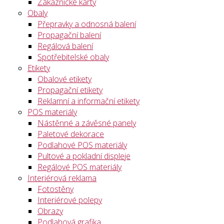
Zákaznické karty
Obaly
Přepravky a odnosná balení
Propagační balení
Regálová balení
Spotřebitelské obaly
Etikety
Obalové etikety
Propagační etikety
Reklamní a informační etikety
POS materiály
Nástěnné a závěsné panely
Paletové dekorace
Podlahové POS materiály
Pultové a pokladní displeje
Regálové POS materiály
Interiérová reklama
Fotostěny
Interiérové polepy
Obrazy
Podlahová grafika