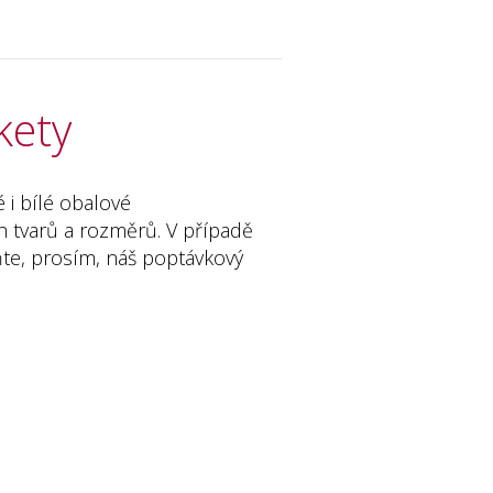
kety
 i bílé obalové
h tvarů a rozměrů. V případě
ňte, prosím, náš poptávkový