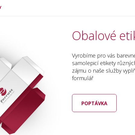
Y
Obalové eti
Vyrobíme pro vás barevné
samolepicí etikety různýc
zájmu o naše služby vypl
formulář
POPTÁVKA