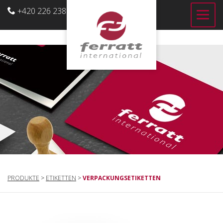
+420 226 238 700
DE
PRODUKTE
>
ETIKETTEN
>
VERPACKUNGSETIKETTEN