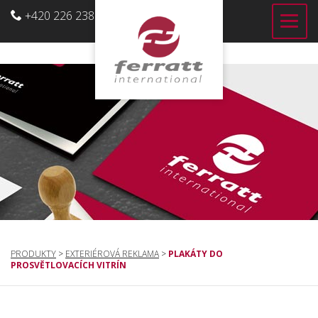
+420 226 238 700
CZ
PRODUKTY
>
EXTERIÉROVÁ REKLAMA
>
PLAKÁTY DO
PROSVĚTLOVACÍCH VITRÍN