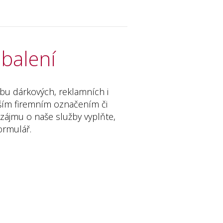
balení
obu dárkových, reklamních i
ším firemním označením či
ě zájmu o naše služby vyplňte,
ormulář.