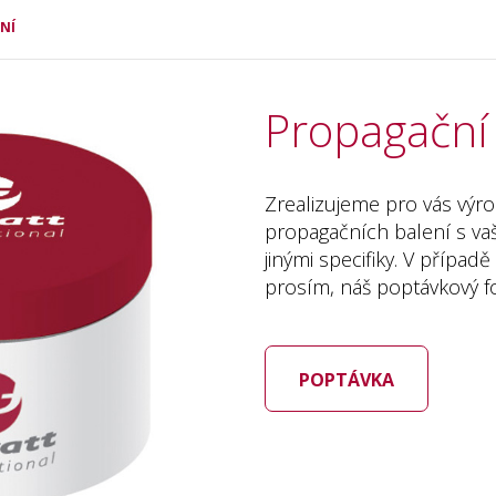
NÍ
Propagační 
Zrealizujeme pro vás výr
propagačních balení s va
jinými specifiky. V případ
prosím, náš poptávkový f
POPTÁVKA