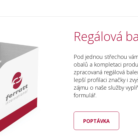
Regálová ba
Pod jednou střechou vám 
obalů a kompletaci produk
zpracovaná regálová balení
lepší profilaci značky i z
zájmu o naše služby vypl
formulář.
POPTÁVKA