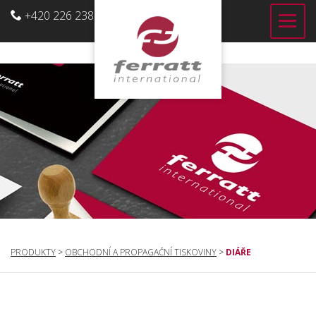
+420 226 238 700
CZ
PRODUKTY
>
OBCHODNÍ A PROPAGAČNÍ TISKOVINY
>
DIÁŘE