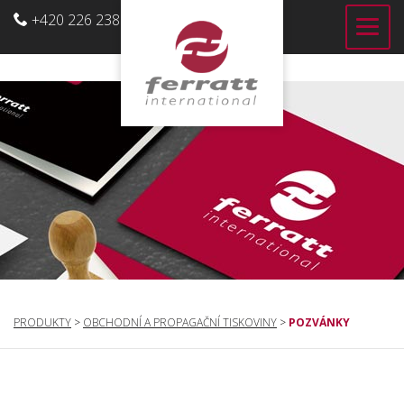
+420 226 238 700
CZ
PRODUKTY
>
OBCHODNÍ A PROPAGAČNÍ TISKOVINY
>
POZVÁNKY