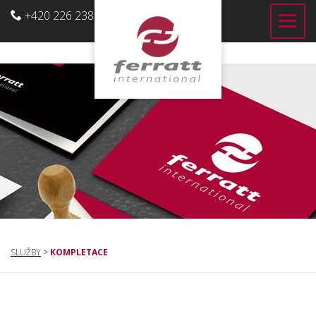
+420 226 238 700
CZ
SLUŽBY
>
KOMPLETACE