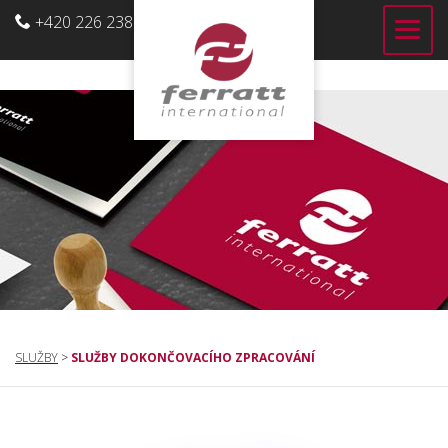
+420 226 238 700
CZ
SLUŽBY
>
SLUŽBY DOKONČOVACÍHO ZPRACOVÁNÍ