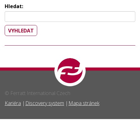
Hledat:
© Ferratt International Czech
Kariéra
Discovery system
Mapa stránek